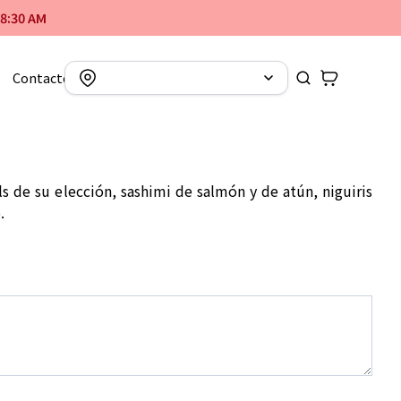
8:30 AM
Contacto
ls de su elección, sashimi de salmón y de atún, niguiris
.